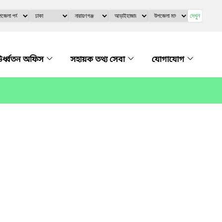
দেখুন
র্ধ্বতন অফিস
সহায়ক তথ্য সেবা
যোগাযোগ