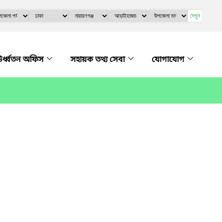
দেখুন
র্ধ্বতন অফিস
সহায়ক তথ্য সেবা
যোগাযোগ