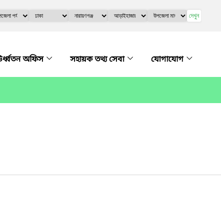
দেখুন
র্ধ্বতন অফিস
সহায়ক তথ্য সেবা
যোগাযোগ