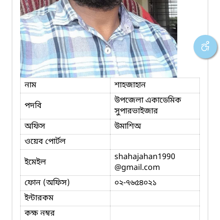
নাম
শাহজাহান
উপজেলা একাডেমিক
পদবি
সুপারভাইজার
অফিস
উমাশিঅ
ওয়েব পোর্টল
shahajahan1990
ইমেইল
@gmail.com
ফোন (অফিস)
০২-৭৬৫৪০২১
ইন্টারকম
কক্ষ নম্বর