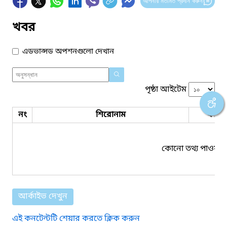
আপনার মতামত প্রদান করুন
খবর
এডভান্সড অপশনগুলো দেখান
পৃষ্ঠা আইটেম
নং
শিরোনাম
ফাইল
কোনো তথ্য পাওয়া য
আর্কাইভ দেখুন
এই কনটেন্টটি শেয়ার করতে ক্লিক করুন