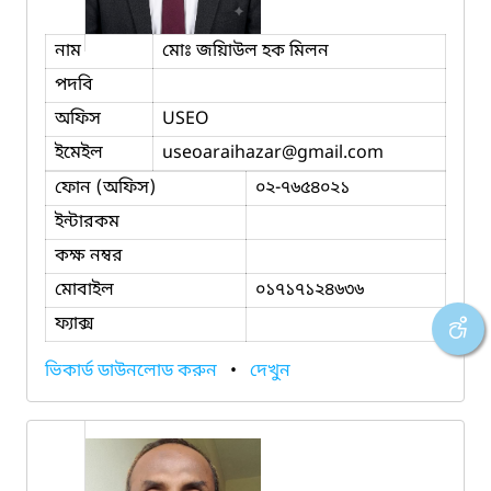
নাম
মোঃ জয়িাউল হক মিলন
পদবি
অফিস
USEO
ইমেইল
useoaraihazar
@gmail.com
ফোন (অফিস)
০২-৭৬৫৪০২১
ইন্টারকম
কক্ষ নম্বর
মোবাইল
০১৭১৭১২৪৬৩৬
ফ্যাক্স
ভিকার্ড ডাউনলোড করুন
•
দেখুন