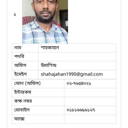
২
নাম
শাহজাহান
পদবি
অফিস
উমাশিঅ
ইমেইল
shahajahan1990
@gmail.com
ফোন (অফিস)
০২-৭৬৫৪০২১
ইন্টারকম
কক্ষ নম্বর
মোবাইল
০১৮১৬৬৯৬১২৭
ফ্যাক্স