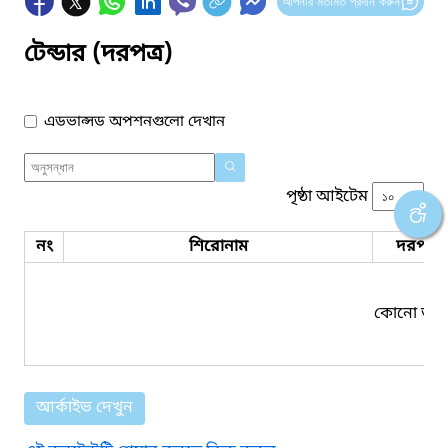
আপনার মতামত প্রদান করুন
টেন্ডার (দরপত্র)
এডভান্সড অপশনগুলো দেখান
পৃষ্ঠা আইটেম
নং
শিরোনাম
দরপত্র 
কোনো তথ্য
আর্কাইভ দেখুন